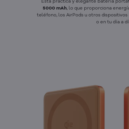
Esta práctica y elegante batería portát
5000 mAh
, lo que proporciona energía
teléfono, los AirPods u otros dispositivo
o en tu día a dí