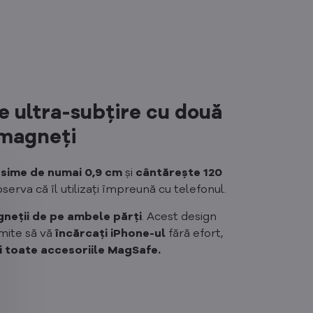
e ultra-subțire cu două
magneți
osime
de numai 0,9 cm
și
cântărește 120
bserva că îl utilizați împreună cu telefonul.
neții de pe ambele părți
. Acest design
mite să vă
încărcați iPhone-ul
fără efort,
ți toate accesoriile MagSafe.