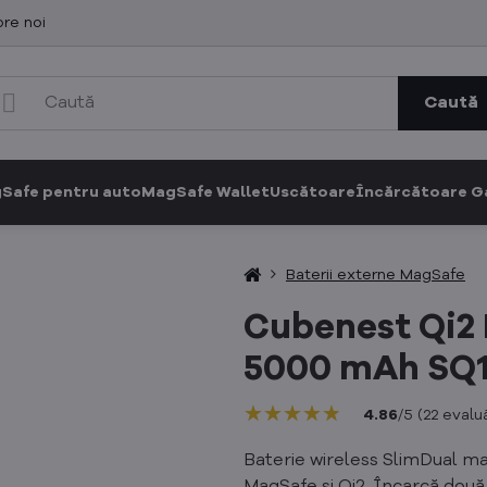
re noi
Caută
Safe pentru auto
MagSafe Wallet
Uscătoare
Încărcătoare 
Baterii externe MagSafe
Cubenest Qi2 
5000 mAh SQ1
★★★★★
★★★★★
★★★★★
4.86
/
5
(
22
evaluă
Baterie wireless SlimDual m