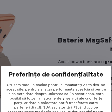
Baterie MagSaf
Acest powerbank are o
gr
g
, astfel încât cu greu veți o
Preferințe de confidențialitate
Unicitatea sa constă în
mag
ingenios nu numai că vă per
Utilizăm module cookie pentru a îmbunătăți vizita dvs. pe
acest site, pentru a analiza performanța acestuia și pentru
dar și
să utiliza
a colecta date despre utilizarea sa. În acest scop, este
posibil să folosim instrumente și servicii ale unor terțe
părți, iar datele colectate pot fi transferate către
parteneri din UE, SUA sau alte țări. Făcând clic pe