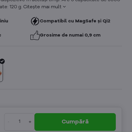
dispozitive în același timp. Are o capacitate de 5000
te: 120 g.
Citește mai mult
iniu
Compatibil cu MagSafe și Qi2
c
Grosime de numai 0,9 cm
Cumpără