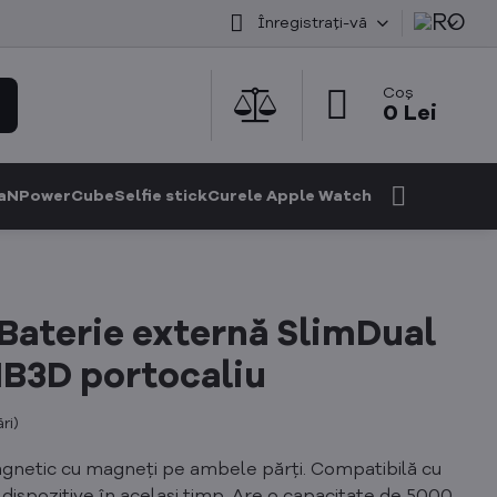
Înregistrați-vă
Coș
0 Lei
GaN
PowerCube
Selfie stick
Curele Apple Watch
Baterie externă SlimDual
B3D portocaliu
ri
)
agnetic cu magneți pe ambele părți. Compatibilă cu