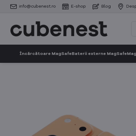
info@cubenest.ro
E-shop
Blog
Desp
Încărcătoare MagSafe
Baterii externe MagSafe
Mag