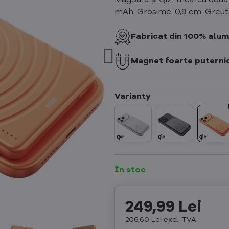
MagSafe și Qi2. Încarcă două 
mAh. Grosime: 0,9 cm. Greuta
Fabricat din 100% alum
Magnet foarte puterni
În stoc
249,99 Lei
206,60 Lei
excl. TVA