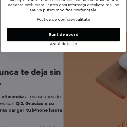
"Acceptă toate modulele cookie", vă dați acordul pentru
această prelucrare. Puteți găsi informații detaliate mai jos
sau vă puteți modifica preferințele.
Politica de confidențialitate
Sunt de acord
Arată detaliile
nca te deja sin
.
y
eficiencia
a los usuarios de
les con
Qi2. Gracias a su
rás cargar tu iPhone hasta