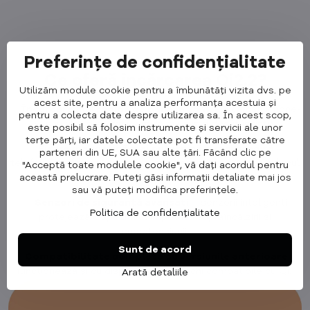
Preferințe de confidențialitate
Ce oferă încărcarea Qi2.2?
Utilizăm module cookie pentru a îmbunătăți vizita dvs. pe
acest site, pentru a analiza performanța acestuia și
✅
Încărcare mai rapidă de până la 25 W
– încărcați iPhone-
pentru a colecta date despre utilizarea sa. În acest scop,
ul sau alte dispozitive mult mai rapid decât înainte.
este posibil să folosim instrumente și servicii ale unor
terțe părți, iar datele colectate pot fi transferate către
✅
Fixare magnetică mai puternică și mai precisă
–
parteneri din UE, SUA sau alte țări. Făcând clic pe
telefonul se fixează întotdeauna exact și în siguranță în locul
"Acceptă toate modulele cookie", vă dați acordul pentru
această prelucrare. Puteți găsi informații detaliate mai jos
potrivit.
sau vă puteți modifica preferințele.
✅
Senzori de siguranță avansați
– senzorii inteligenți
Politica de confidențialitate
protejează dispozitivul împotriva supraîncălzirii și
supratensiunii.
Sunt de acord
✅
Compatibilitate completă cu versiunile anterioare
–
funcționează și cu dispozitive mai vechi compatibile cu Qi.
Arată detaliile