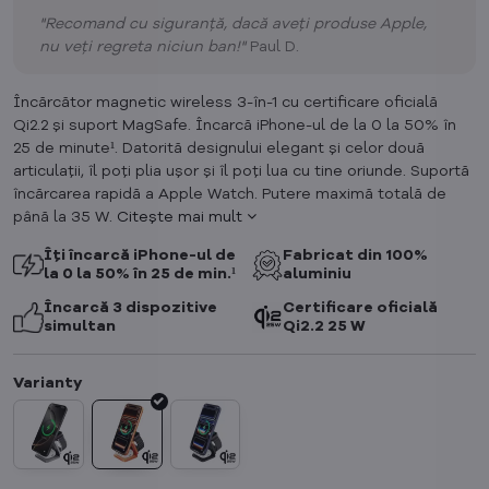
"Recomand cu siguranță, dacă aveți produse Apple,
nu veți regreta niciun ban!"
Paul D.
Încărcător magnetic wireless 3-în-1 cu certificare oficială
Qi2.2 și suport MagSafe. Încarcă iPhone-ul de la 0 la 50% în
25 de minute¹. Datorită designului elegant și celor două
articulații, îl poți plia ușor și îl poți lua cu tine oriunde. Suportă
încărcarea rapidă a Apple Watch. Putere maximă totală de
până la 35 W.
Citește mai mult
Îți încarcă iPhone-ul de
Fabricat din 100%
la 0 la 50% în 25 de min.¹
aluminiu
Încarcă 3 dispozitive
Certificare oficială
simultan
Qi2.2 25 W