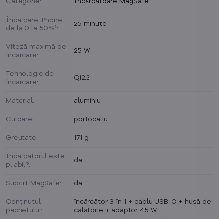
Categorie:
Încărcătoare MagSafe
Încărcare iPhone
25 minute
de la 0 la 50%¹:
Viteză maximă de
25 W
încărcare:
Tehnologie de
Qi2.2
încărcare:
Material:
aluminiu
Culoare:
portocaliu
Greutate:
171 g
Încărcătorul este
da
pliabil?:
Suport MagSafe:
da
Conținutul
încărcător 3 în 1 + cablu USB-C + husă de
pachetului:
călătorie + adaptor 45 W