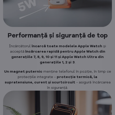
Performanță și siguranță de top
Încărcătorul
încarcă toate modelele Apple Watch
și
acceptă
încărcarea rapidă pentru Apple Watch din
generațiile 7, 8, 9, 10 și 11 și Apple Watch Ultra din
generațiile 1, 2 și
3
.
Un magnet puternic
menține telefonul în poziție, în timp ce
protecțiile integrate -
protecție termică, la
supratensiune, curent și scurtcircuit
- asigură încărcarea
în siguranță.