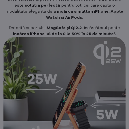
este
soluția perfectă
pentru toți cei care caută o
modalitate elegantă de a
încărca simultan iPhone, Apple
Watch și AirPods
.
Datorită suportului
MagSafe și Qi2.2
, încărcătorul poate
încărca iPhone-ul de la 0 la 50% în 25 de minute¹.