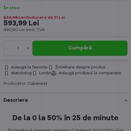
În stoc
624,99 Lei
Reducere de
31 Lei
593,99 Lei
490,90 Lei
excl. TVA
Cumpără
Adaugă la favorite
Întrebare despre produs
Watchdog
Livrări
Producător:
Cubenest
Descriere
De la 0 la 50% în 25 de minute
Încărcătorul magnetic wireless Cubenest 3v1 SQ312 Ultra