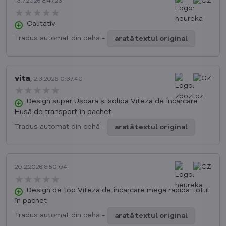
13.7.2026 8:47.23
★★★★★
★★★★★
★★★★★
Calitativ
Tradus automat din cehă -
arată textul original
vita
,
2.3.2026 0:37.40
★★★★★
★★★★★
★★★★★
Design super Ușoară și solidă Viteză de încărcare
Husă de transport în pachet
Tradus automat din cehă -
arată textul original
20.2.2026 8:50.04
★★★★★
★★★★★
★★★★★
Design de top Viteză de încărcare mega rapidă Totul
în pachet
Tradus automat din cehă -
arată textul original