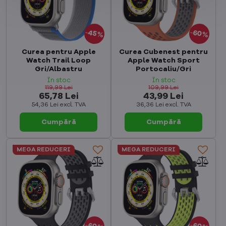
45%
60%
Curea pentru Apple
Curea Cubenest pentru
Watch Trail Loop
Apple Watch Sport
Gri/Albastru
Portocaliu/Gri
În stoc
În stoc
119,99 Lei
109,99 Lei
65,78 Lei
43,99 Lei
54,36 Lei
excl. TVA
36,36 Lei
excl. TVA
Cumpără
Cumpără
MEGA REDUCERI
MEGA REDUCERI