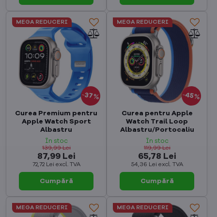
MEGA REDUCERI
MEGA REDUCERI
45%
37%
Curea Premium pentru
Curea pentru Apple
Apple Watch Sport
Watch Trail Loop
Albastru
Albastru/Portocaliu
În stoc
În stoc
139,99 Lei
119,99 Lei
87,99 Lei
65,78 Lei
72,72 Lei
excl. TVA
54,36 Lei
excl. TVA
Cumpără
Cumpără
MEGA REDUCERI
MEGA REDUCERI