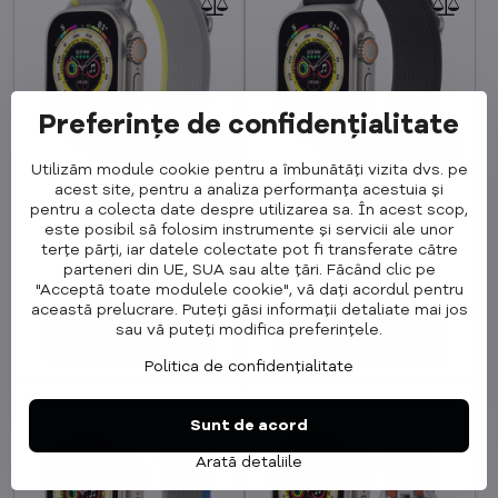
Preferințe de confidențialitate
45%
45%
Utilizăm module cookie pentru a îmbunătăți vizita dvs. pe
Curea pentru Apple
Curea pentru Apple
acest site, pentru a analiza performanța acestuia și
Watch Trail Loop
Watch Trail Loop
pentru a colecta date despre utilizarea sa. În acest scop,
Galben/Gri
Negru/Bej
este posibil să folosim instrumente și servicii ale unor
terțe părți, iar datele colectate pot fi transferate către
În stoc
În stoc
119,99 Lei
119,99 Lei
parteneri din UE, SUA sau alte țări. Făcând clic pe
65,78 Lei
65,78 Lei
"Acceptă toate modulele cookie", vă dați acordul pentru
54,36 Lei
excl. TVA
54,36 Lei
excl. TVA
această prelucrare. Puteți găsi informații detaliate mai jos
sau vă puteți modifica preferințele.
Cumpără
Cumpără
Politica de confidențialitate
MEGA REDUCERI
MEGA REDUCERI
Sunt de acord
Arată detaliile