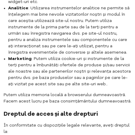
widget-uri etc.
Analitice
: Utilizarea instrumentelor analitice ne permite să
înțelegem mai bine nevoile vizitatorilor noștri și modul în
care aceștia utilizează site-ul nostru. Putem utiliza
instrumente de la prima parte sau de la terți pentru a
urmări sau înregistra navigarea dvs. pe site-ul nostru,
pentru a analiza instrumentele sau componentele cu care
ați interacționat sau pe care le-ați utilizat, pentru a
înregistra evenimentele de conversie și altele asemenea.
Marketing
: Putem utiliza cookie-uri și instrumente de la
terți pentru a îmbunătăți ofertele de produse și/sau servicii
ale noastre sau ale partenerilor noștri și relevanța acestora
pentru dvs. pe baza produselor sau a paginilor pe care le-
ați vizitat pe acest site sau pe alte site-uri web..
Putem utiliza memoria locală a browserului dumneavoastră.
Facem acest lucru pe baza consimțământului dumneavoastră.
Dreptul de acces și alte drepturi
În conformitate cu dispozițiile legale relevante, aveți dreptul
la: