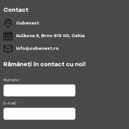
Contact
Cubenest
Kulkova 8, Brno 615 00, Cehia
info​@cubenest​.ro
Rămâneți în contact cu noi!
Numele
*
E-mail
*