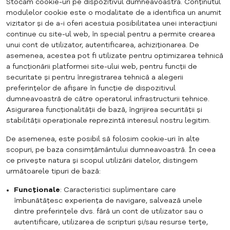
Stocăm cookie-uri pe dispozitivul dumneavoastră. Conținutul
modulelor cookie este o modalitate de a identifica un anumit
vizitator și de a-i oferi acestuia posibilitatea unei interacțiuni
continue cu site-ul web, în special pentru a permite crearea
unui cont de utilizator, autentificarea, achiziționarea. De
asemenea, acestea pot fi utilizate pentru optimizarea tehnică
a funcționării platformei site-ului web, pentru funcții de
securitate și pentru înregistrarea tehnică a alegerii
preferințelor de afișare în funcție de dispozitivul
dumneavoastră de către operatorul infrastructurii tehnice.
Asigurarea funcționalității de bază, îngrijirea securității și
stabilității operaționale reprezintă interesul nostru legitim.
De asemenea, este posibil să folosim cookie-uri în alte
scopuri, pe baza consimțământului dumneavoastră. În ceea
ce privește natura și scopul utilizării datelor, distingem
următoarele tipuri de bază:
Funcționale
: Caracteristici suplimentare care
îmbunătățesc experiența de navigare, salvează unele
dintre preferințele dvs. fără un cont de utilizator sau o
autentificare, utilizarea de scripturi și/sau resurse terțe,