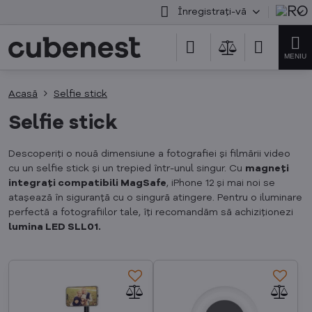
Înregistrați-vă
Acasă
Selfie stick
Selfie stick
Descoperiți o nouă dimensiune a fotografiei și filmării video
cu un selfie stick și un trepied într-unul singur. Cu
magneți
integrați compatibili MagSafe
, iPhone 12 și mai noi se
atașează în siguranță cu o singură atingere. Pentru o iluminare
perfectă a fotografiilor tale, îți recomandăm să achiziționezi
lumina LED SLL01.