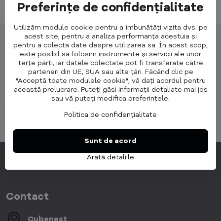
Preferințe de confidențialitate
specialitate 24/7
Utilizăm module cookie pentru a îmbunătăți vizita dvs. pe
acest site, pentru a analiza performanța acestuia și
pentru a colecta date despre utilizarea sa. În acest scop,
este posibil să folosim instrumente și servicii ale unor
terțe părți, iar datele colectate pot fi transferate către
Newsletter
parteneri din UE, SUA sau alte țări. Făcând clic pe
"Acceptă toate modulele cookie", vă dați acordul pentru
Abonați-vă la newsletterul nostru:
această prelucrare. Puteți găsi informații detaliate mai jos
sau vă puteți modifica preferințele.
Abonați-
Politica de confidențialitate
vă
Sunt de acord
Arată detaliile
Link-uri importante
Contact
Cubenest