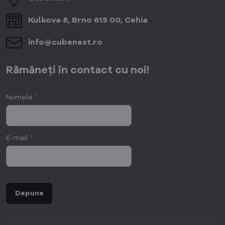
Kulkova 8, Brno 615 00, Cehia
info​@cubenest​.ro
Rămâneți în contact cu noi!
Numele
*
E-mail
*
Depune