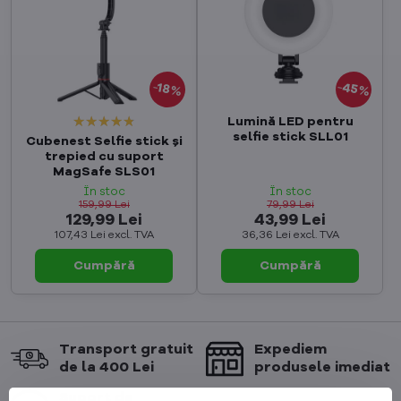
45%
18%
Lumină LED pentru
selfie stick SLL01
Cubenest Selfie stick și
trepied cu suport
MagSafe SLS01
În stoc
În stoc
159,99 Lei
79,99 Lei
129,99 Lei
43,99 Lei
107,43 Lei
excl. TVA
36,36 Lei
excl. TVA
Cumpără
Cumpără
Transport gratuit
Expediem
de la 400 Lei
produsele imediat
Suport de