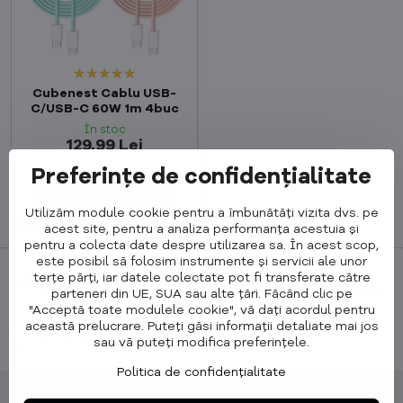
Cubenest Cablu USB-
C/USB-C 60W 1m 4buc
În stoc
129,99 Lei
107,43 Lei
excl. TVA
Preferințe de confidențialitate
Cumpără
Utilizăm module cookie pentru a îmbunătăți vizita dvs. pe
acest site, pentru a analiza performanța acestuia și
pentru a colecta date despre utilizarea sa. În acest scop,
este posibil să folosim instrumente și servicii ale unor
Transport gratuit
Expediem
terțe părți, iar datele colectate pot fi transferate către
de la 400 Lei
produsele imediat
parteneri din UE, SUA sau alte țări. Făcând clic pe
"Acceptă toate modulele cookie", vă dați acordul pentru
Suport de
această prelucrare. Puteți găsi informații detaliate mai jos
specialitate 24/7
sau vă puteți modifica preferințele.
Politica de confidențialitate