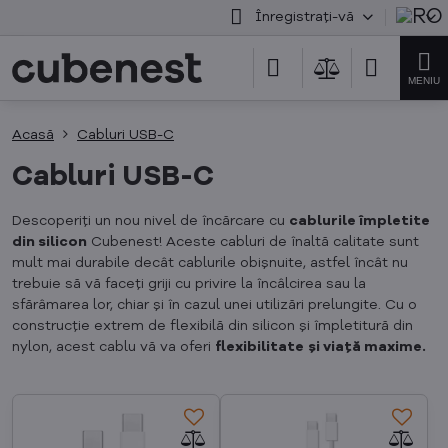
Înregistrați-vă
Acasă
Cabluri USB-C
Cabluri USB-C
Descoperiți un nou nivel de încărcare cu
cablurile împletite
din silicon
Cubenest! Aceste cabluri de înaltă calitate sunt
mult mai durabile decât cablurile obișnuite, astfel încât nu
trebuie să vă faceți griji cu privire la încâlcirea sau la
sfărâmarea lor, chiar și în cazul unei utilizări prelungite. Cu o
construcție extrem de flexibilă din silicon și împletitură din
nylon, acest cablu vă va oferi
flexibilitate
și viață maxime.