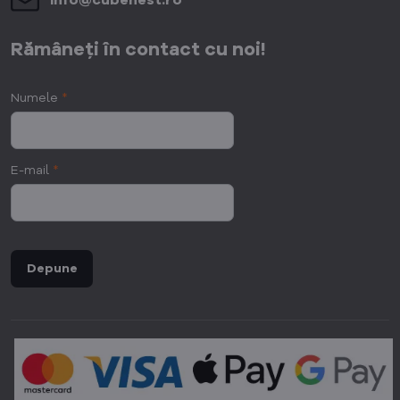
info​@cubenest​.ro
Rămâneți în contact cu noi!
Numele
*
E-mail
*
Depune