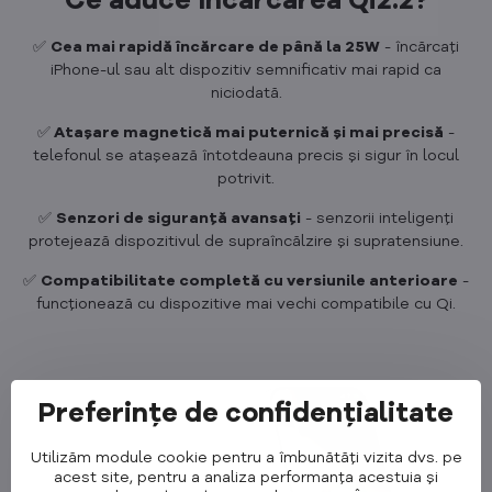
Ce aduce încărcarea Qi2.2?
✅
Cea mai rapidă încărcare de până la 25W
- încărcați
iPhone-ul sau alt dispozitiv semnificativ mai rapid ca
niciodată.
✅
Atașare magnetică mai puternică și mai precisă
-
telefonul se atașează întotdeauna precis și sigur în locul
potrivit.
✅
Senzori de siguranță avansați
- senzorii inteligenți
protejează dispozitivul de supraîncălzire și supratensiune.
✅
Compatibilitate completă cu versiunile anterioare
-
funcționează cu dispozitive mai vechi compatibile cu Qi.
Preferințe de confidențialitate
Utilizăm module cookie pentru a îmbunătăți vizita dvs. pe
acest site, pentru a analiza performanța acestuia și