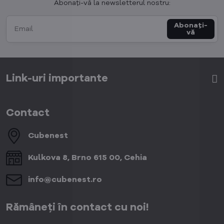
Abonați-vă la newsletterul nostru:
Abonați-
vă
Link-uri importante
Contact
Cubenest
Kulkova 8, Brno 615 00, Cehia
info​@cubenest​.ro
Rămâneți în contact cu noi!