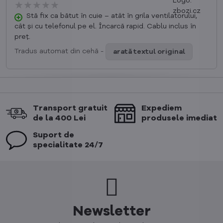
★★★★★
★★★★★
★★★★★
Stă fix ca bătut în cuie – atât în grila ventilatorului,
cât și cu telefonul pe el. Încarcă rapid. Cablu inclus în
preț.
Tradus automat din cehă -
arată textul original
Transport gratuit
Expediem
de la 400 Lei
produsele imediat
Suport de
specialitate 24/7
Newsletter