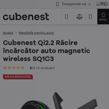
Înregistrați-vă
Acasă
MagSafe pentru auto
Cubenest Qi2.2 Răcire
încărcător auto magnetic
wireless SQ1C3
★★★★★
★★★★★
★★★★★
5
/
5
(
3
evaluări
)
MEGA REDUCERI