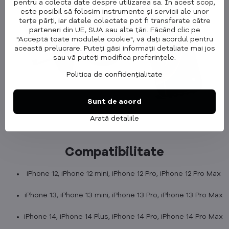
pentru a colecta date despre utilizarea sa. În acest scop,
este posibil să folosim instrumente și servicii ale unor
terțe părți, iar datele colectate pot fi transferate către
parteneri din UE, SUA sau alte țări. Făcând clic pe
"Acceptă toate modulele cookie", vă dați acordul pentru
această prelucrare. Puteți găsi informații detaliate mai jos
sau vă puteți modifica preferințele.
Politica de confidențialitate
Sunt de acord
Arată detaliile
Compatibilitate
iPhone 12, iPhone 12 mini, iPhone 12 Pro, iPhone 12 Pro Max
iPhone 13, iPhone 13 mini, iPhone 13 Pro, iPhone 13 Pro Max
iPhone 14, iPhone 14 Plus, iPhone 14 Pro, iPhone 14 Pro Max