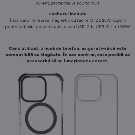
curent, protecție la scurtcircuit
Pachetul include
Încărcător wireless magnetic cu răcire Qi 2.2 25W, suport
pentru orificiul de ventilație, cablu USB-C la USB-C (1m) 60W
Când utilizați o husă de telefon, asigurați-vă că este
compatibilă cu MagSafe. În caz contrar, este posibil ca
accesoriul să nu funcționeze corect.