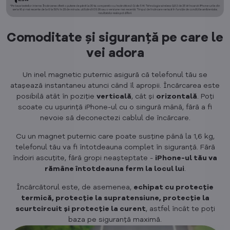
Comoditate și siguranță pe care le
vei adora
Un inel magnetic puternic asigură că telefonul tău se
atașează instantaneu atunci când îl apropii. Încărcarea este
posibilă atât în ​​poziție
verticală
, cât și
orizontală
. Poți
scoate cu ușurință iPhone-ul cu o singură mână, fără a fi
nevoie să deconectezi cablul de încărcare.
Cu un magnet puternic care poate susține până la 1,6 kg,
telefonul tău va fi întotdeauna complet în siguranță. Fără
îndoiri ascuțite, fără gropi neașteptate -
iPhone-ul tău va
rămâne întotdeauna ferm la locul lui
.
Încărcătorul este, de asemenea,
echipat cu protecție
termică, protecție la supratensiune, protecție la
scurtcircuit și protecție la curent
, astfel încât te poți
baza pe siguranță maximă.