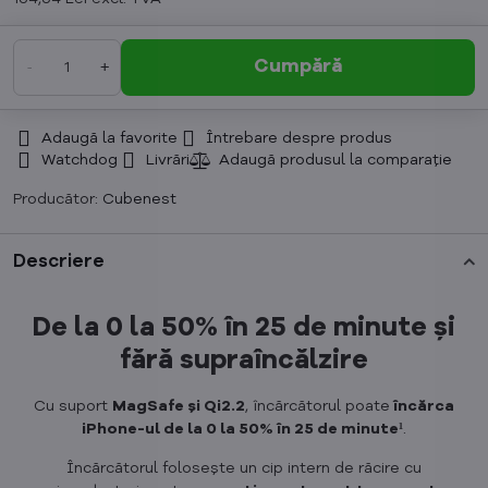
Cumpără
Adaugă la favorite
Întrebare despre produs
Watchdog
Livrări
Producător:
Cubenest
Descriere
De la 0 la 50% în 25 de minute și
fără supraîncălzire
Cu suport
MagSafe și Qi2.2
, încărcătorul poate
încărca
iPhone-ul de la 0 la 50% în 25 de minute¹
.
Încărcătorul folosește un cip intern de răcire cu