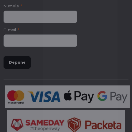
Numele
*
E-mail
*
Depune