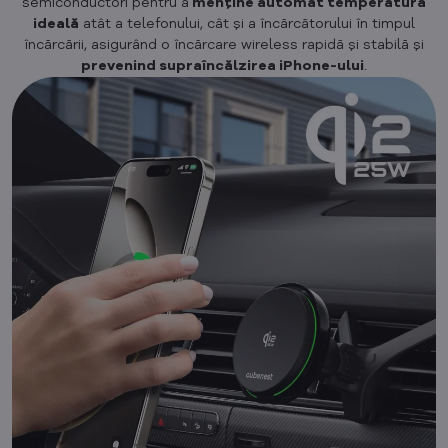
semiconductori pentru a
menține automat temperatura
ideală
atât a telefonului, cât și a încărcătorului în timpul
încărcării, asigurând o încărcare wireless rapidă și stabilă și
prevenind supraîncălzirea iPhone-ului
.