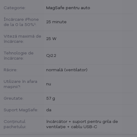
Categorie:
MagSafe pentru auto
Încărcare iPhone
25 minute
de la 0 la 50%¹:
Viteză maximă de
25 W
încărcare:
Tehnologie de
Qi2.2
încărcare:
Răcire:
normală (ventilator)
Utilizare în afara
nu
mașinii?:
Greutate:
57 g
Suport MagSafe:
da
Conținutul
încărcător + suport pentru grila de
pachetului:
ventilație + cablu USB-C