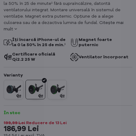
la 50% în 25 de minute¹ fără supraîncălzire, datorită
ventilatorului integrat. Montare universală în sistemul de
ventilație. Magnet extra puternic. Opțiune de a alege
culoarea sau de a dezactiva lumina de fundal.
Citește mai
mult
Îți încarcă iPhone-ul de
Magnet foarte
la 0 la 50% în 25 de min.¹
puternic
Certificare oficială
Ventilator încorporat
Qi2.2 25 W
În stoc
199,99 Lei
Reducere de
13 Lei
186,99 Lei
154,54 Lei
excl. TVA