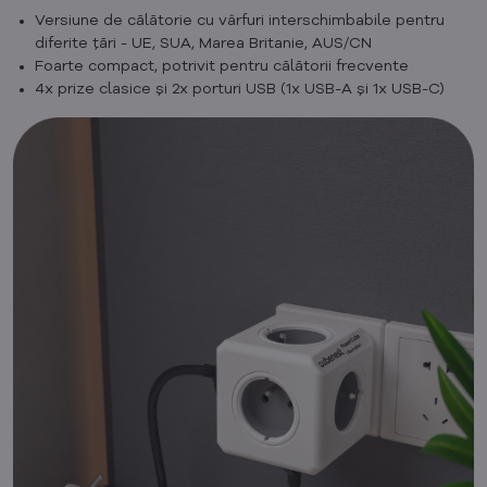
Versiune de călătorie cu vârfuri interschimbabile pentru
diferite țări - UE, SUA, Marea Britanie, AUS/CN
Foarte compact, potrivit pentru călătorii frecvente
4x prize clasice și 2x porturi USB (1x USB-A și 1x USB-C)