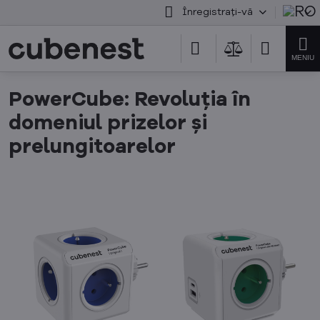
Înregistrați-vă
PowerCube: Revoluția în
domeniul prizelor și
prelungitoarelor