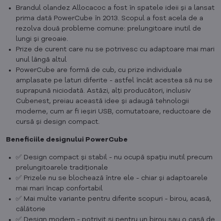
Brandul olandez Allocacoc a fost în spatele ideii și a lansat
prima dată PowerCube în 2013. Scopul a fost acela de a
rezolva două probleme comune: prelungitoare inutil de
lungi și greoaie.
Prize de curent care nu se potrivesc cu adaptoare mai mari
unul lângă altul
PowerCube are formă de cub, cu prize individuale
amplasate pe laturi diferite - astfel încât acestea să nu se
suprapună niciodată. Astăzi, alți producători, inclusiv
Cubenest, preiau această idee și adaugă tehnologii
moderne, cum ar fi ieșiri USB, comutatoare, reductoare de
cursă și design compact.
Beneficiile designului PowerCube
✅ Design compact și stabil - nu ocupă spațiu inutil precum
prelungitoarele tradiționale
✅ Prizele nu se blochează între ele - chiar și adaptoarele
mai mari încap confortabil
✅ Mai multe variante pentru diferite scopuri - birou, acasă,
călătorie
✅ Design modern - potrivit și pentru un birou sau o casă de