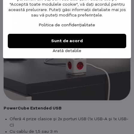
4 variante de culoare
"Acceptă toate modulele cookie", vă dați acordul pentru
această prelucrare. Puteți găsi informații detaliate mai jos
sau vă puteți modifica preferințele.
Politica de confidențialitate
Sunt de acord
Arată detaliile
PowerCube Extended USB
Oferă 4 prize clasice și 2x porturi USB (1x USB-A și 1x USB-
C)
Cu cablu de 1,5 sau 3 m