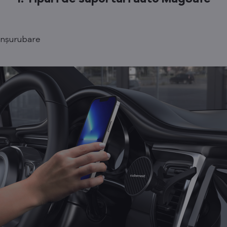
 înșurubare