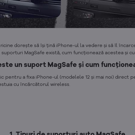
cine dorește să își țină iPhone-ul la vedere și să îl încar
de suporturi MagSafe există, cum funcționează acestea și cum
este un suport MagSafe și cum funcțione
pentru a fixa iPhone-ul (modelele 12 și mai noi) direct pe
estuia cu încărcătorul wireless.
1. Tipuri de suporturi auto MagSafe