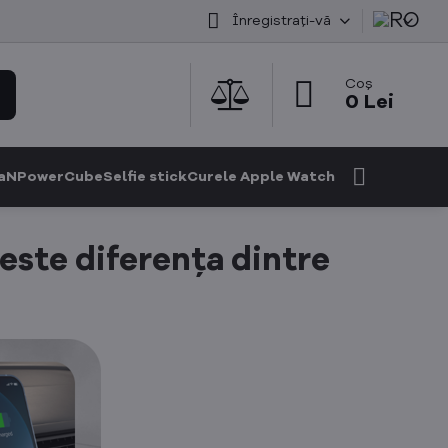
Înregistrați-vă
Coș
0 Lei
GaN
PowerCube
Selfie stick
Curele Apple Watch
este diferența dintre