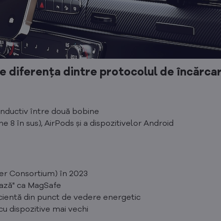
e diferența dintre protocolul de încărcar
inductiv între două bobine
e 8 în sus), AirPods și a dispozitivelor Android
er Consortium) în 2023
ează" ca MagSafe
ficientă din punct de vedere energetic
cu dispozitive mai vechi